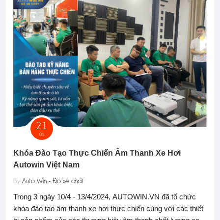
21
05
Độ 
ngh
Khóa Đào Tạo Thực Chiến Âm Thanh Xe Hơi
Autowin Việt Nam
By
A
Pho
By
Auto Win - Độ xe chất
năm
ể
Trong 3 ngày 10/4 - 13/4/2024, AUTOWIN.VN đã tổ chức
ngh
hiếc
khóa đào tạo âm thanh xe hơi thực chiến cùng với các thiết
cần 