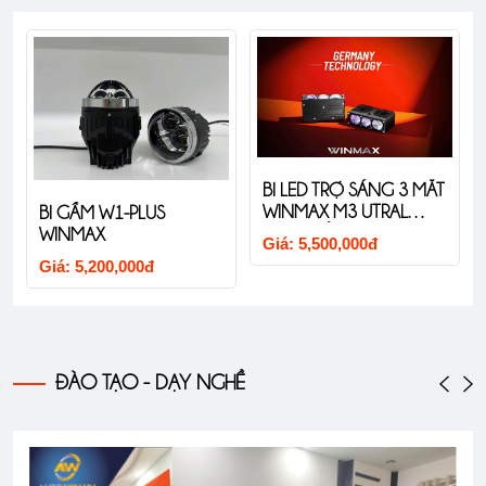
BI LED TRỢ SÁNG 3 MẮT
WINMAX M3 UTRAL
BI GẦM W1-PLUS
CAO CẤP
WINMAX
Giá: 5,500,000đ
Giá: 5,200,000đ
ĐÀO TẠO - DẠY NGHỀ