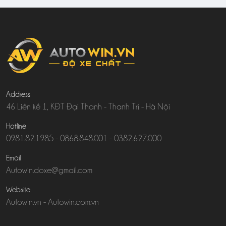
Address
46 Liền kề 1, KĐT Đại Thanh - Thanh Trì - Hà Nội
Hotline
0981.82.1985
-
0868.848.001
-
0382.627.000
Email
Autowin.doxe@gmail.com
Website
Autowin.vn
-
Autowin.com.vn