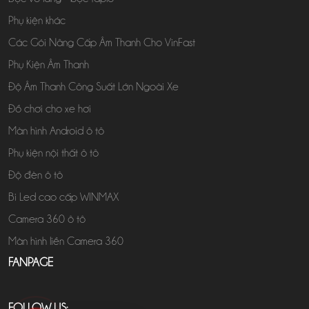
Phụ kiện khác
Các Gói Nâng Cấp Âm Thanh Cho VinFast
Phụ Kiện Âm Thanh
Độ Âm Thanh Công Suất Lớn Ngoài Xe
Đồ chơi cho xe hơi
Màn hình Android ô tô
Phụ kiện nội thất ô tô
Độ đèn ô tô
Bi Led cao cấp WINMAX
Camera 360 ô tô
Màn hình liền Camera 360
FANPAGE
FOLLOW US: