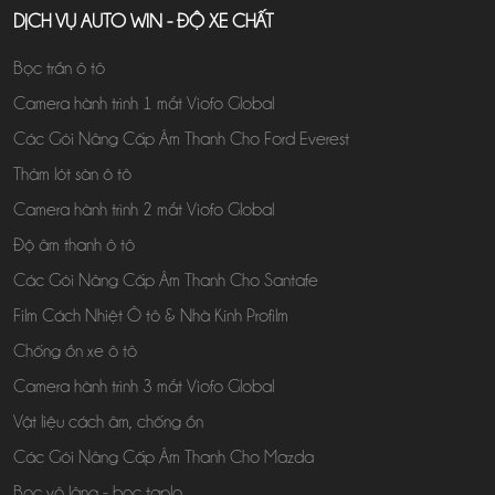
DỊCH VỤ AUTO WIN - ĐỘ XE CHẤT
Bọc trần ô tô
Camera hành trình 1 mắt Viofo Global
Các Gói Nâng Cấp Âm Thanh Cho Ford Everest
Thảm lót sàn ô tô
Camera hành trình 2 mắt Viofo Global
Độ âm thanh ô tô
Các Gói Nâng Cấp Âm Thanh Cho Santafe
Film Cách Nhiệt Ô tô & Nhà Kính Profilm
Chống ồn xe ô tô
Camera hành trình 3 mắt Viofo Global
Vật liệu cách âm, chống ồn
Các Gói Nâng Cấp Âm Thanh Cho Mazda
Bọc vô lăng - bọc taplo