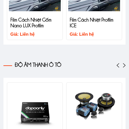
Film Cách Nhi
ách Nhiệt Gốm
Film Cách Nhiệt Profilm
ION Cao C
UX Profilm
ICE
Giá: Liên hệ
ên hệ
Giá: Liên hệ
ĐỘ ÂM THANH Ô TÔ