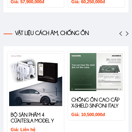
Giá: 57,900,000đ
Giá: 60,250,000đ
VẬT LIỆU CÁCH ÂM, CHỐNG ỒN
CHỐNG ỒN CAO CẤP
X-SHIELD SINFONI ITALY
Giá: 10,500,000đ
BỘ SẢN PHẨM 4
CỬA|TESLA MODEL Y
Giá: Liên hệ