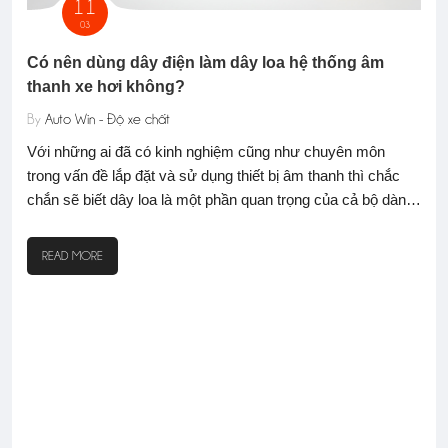
11
03
Có nên dùng dây điện làm dây loa hệ thống âm
thanh xe hơi không?
By
Auto Win - Độ xe chất
EMMA
Độ 
tha
Với những ai đã có kinh nghiệm cũng như chuyên môn
trong vấn đề lắp đặt và sử dụng thiết bị âm thanh thì chắc
By
A
chắn sẽ biết dây loa là một phần quan trọng của cả bộ dàn!
Chi
Dây loa chính là thành phần kết nối giữa các thiết bị với
đời
nhau nên chúng góp phần quyết định sự hiệu quả hoạt động
READ MORE
m.vn
cán
có tốt hay không
ền
cán
tro
R