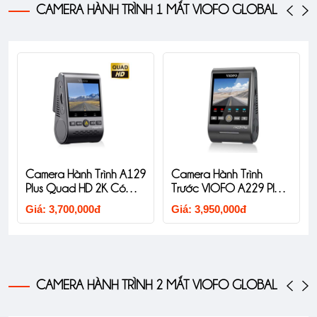
CAMERA HÀNH TRÌNH 1 MẮT VIOFO GLOBAL
Camera Hành Tr
nh Trình A129
Camera Hành Trình
Trước VIOFO A2
 HD 2K Có
Trước VIOFO A229 Plus
1CH 4K HDR
Giá: 7,685,000đ
PS
1CH 2K HDR
,000đ
Giá: 3,950,000đ
CAMERA HÀNH TRÌNH 2 MẮT VIOFO GLOBAL