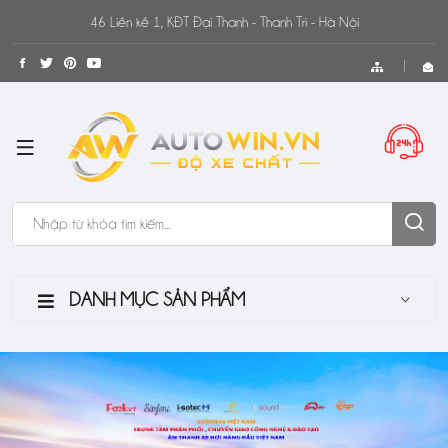
46 Liền kề 1, KĐT Đại Thanh - Thanh Trì - Hà Nội
DANH MỤC SẢN PHẨM