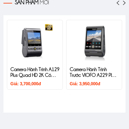
SẢN PHẨM
MỚI
Camera Hành Trìn
h Trình A129
Camera Hành Trình
Trước VIOFO A229
HD 2K Có
Trước VIOFO A229 Plus
1CH 4K HDR
Giá: 7,685,000đ
1CH 2K HDR
000đ
Giá: 3,950,000đ