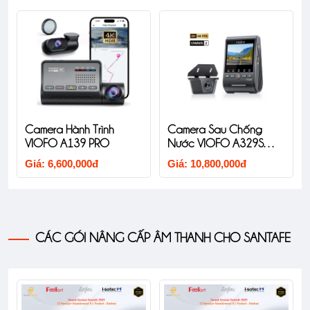
Camera Tele V
ành Trình
Camera Sau Chống
A329T 2CH 4K 
139 PRO
Nước VIOFO A329SW
Giá: 10,500,000
2CH 4K 60FPS2K
0,000đ
Giá: 10,800,000đ
CÁC GÓI NÂNG CẤP ÂM THANH CHO SANTAFE