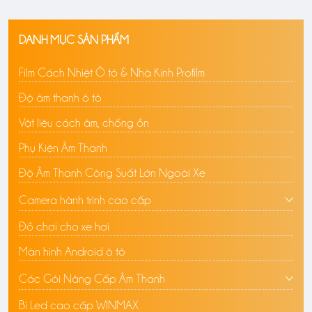
DANH MỤC SẢN PHẨM
Film Cách Nhiệt Ô tô & Nhà Kính Profilm
Độ âm thanh ô tô
Vật liệu cách âm, chống ồn
Phụ Kiện Âm Thanh
Độ Âm Thanh Công Suất Lớn Ngoài Xe
Camera hành trình cao cấp
Đồ chơi cho xe hơi
Màn hình Android ô tô
Các Gói Nâng Cấp Âm Thanh
Bi Led cao cấp WINMAX