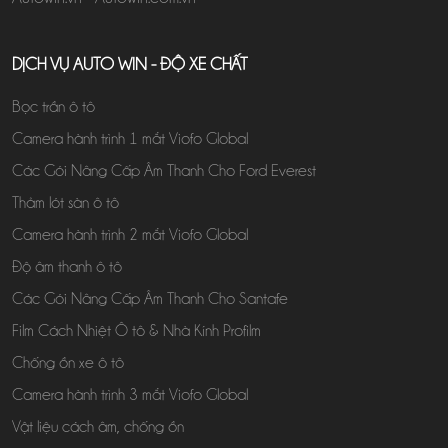
DỊCH VỤ AUTO WIN - ĐỘ XE CHẤT
Bọc trần ô tô
Camera hành trình 1 mắt Viofo Global
Các Gói Nâng Cấp Âm Thanh Cho Ford Everest
Thảm lót sàn ô tô
Camera hành trình 2 mắt Viofo Global
Độ âm thanh ô tô
Các Gói Nâng Cấp Âm Thanh Cho Santafe
Film Cách Nhiệt Ô tô & Nhà Kính Profilm
Chống ồn xe ô tô
Camera hành trình 3 mắt Viofo Global
Vật liệu cách âm, chống ồn