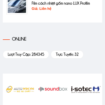
Film cách nhiệt gốm nano LUX Profilm
Giá: Liên hệ
ONLINE
Lượt Truy Cập: 284345
Trực Tuyến: 32