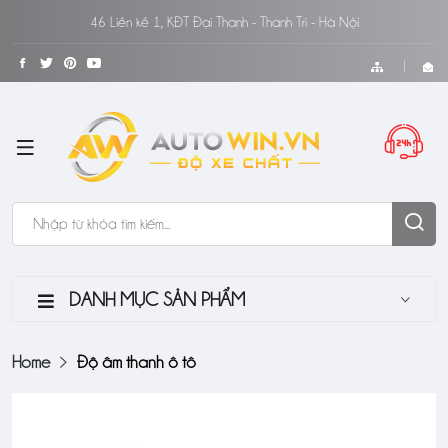
46 Liền kề 1, KĐT Đại Thanh - Thanh Trì - Hà Nội
DANH MỤC SẢN PHẨM
Home
Độ âm thanh ô tô