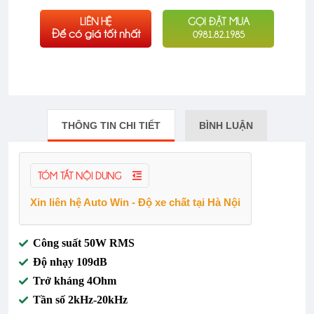
LIÊN HỆ
GỌI ĐẶT MUA
Để có giá tốt nhất
0981.82.1985
THÔNG TIN CHI TIẾT
BÌNH LUẬN
TÓM TẮT NỘI DUNG
Xin liên hệ Auto Win - Độ xe chất tại Hà Nội
Công suất 50W RMS
Độ nhạy 109dB
Trở kháng 4Ohm
Tần số 2kHz-20kHz