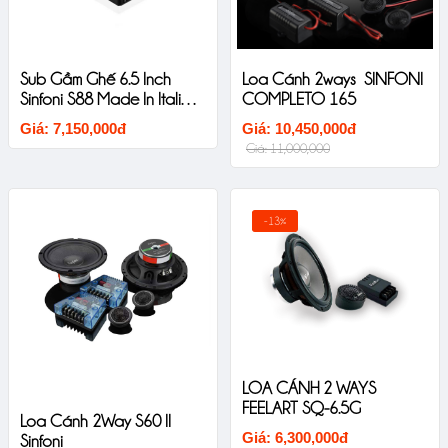
Sub Gầm Ghế 6.5 Inch
Loa Cánh 2ways SINFONI
Sinfoni S88 Made In Italia
COMPLETO 165
New Untral Thin
Giá: 7,150,000đ
Giá: 10,450,000đ
Giá: 11,000,000
-13%
LOA CÁNH 2 WAYS
FEELART SQ-6.5G
Loa Cánh 2Way S60 II
Giá: 6,300,000đ
Sinfoni