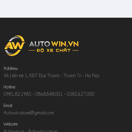
Address
46 Liền kề 1, KĐT Đại Thanh - Thanh Trì - Hà Nội
Hotline
0981.82.1985
-
0868.848.001
-
0382.627.000
Email
Autowin.doxe@gmail.com
Website
Autowin.vn
-
Autowin.com.vn