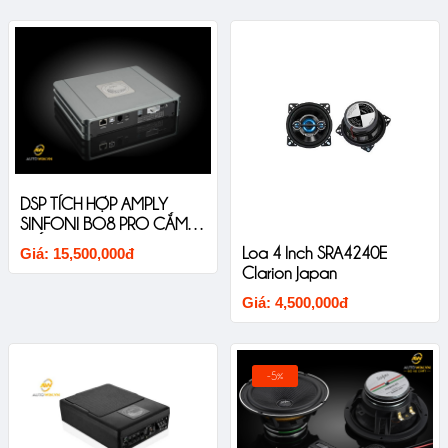
DSP TÍCH HỢP AMPLY
SINFONI BO8 PRO CẮM
GIẮC ZIN CHO XE ĐÃ CÓ
Loa 4 Inch SRA4240E
Giá: 15,500,000đ
AMPLY
Clarion Japan
Giá: 4,500,000đ
-5%