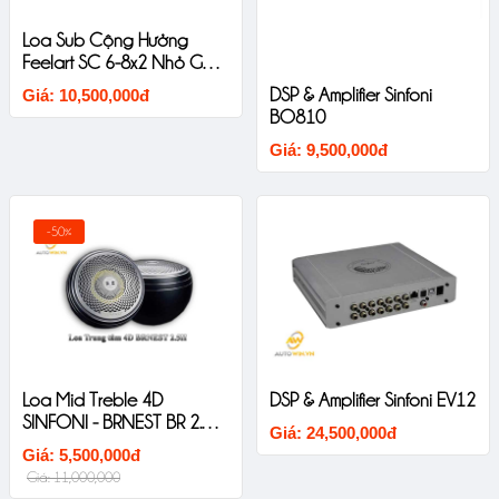
Loa Sub Cộng Hưởng
Feelart SC 6-8x2 Nhỏ Gọn
Chất Âm Mềm
DSP & Amplifier Sinfoni
Giá: 10,500,000đ
BO810
Giá: 9,500,000đ
-50%
Loa Mid Treble 4D
DSP & Amplifier Sinfoni EV12
SINFONI - BRNEST BR 2.5II
Giá: 24,500,000đ
Thiết Kế Liền Khối Âm
Giá: 5,500,000đ
Thanh Sắc Nét
Giá: 11,000,000