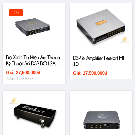
-13%
Bộ Xử Lí Tín Hiệu Âm Thanh
DSP & Amplifier Feelart MI
Kỹ Thuật Số DSP BO12A2B
10
Sinfoni
Giá: 27,500,000đ
Giá: 17,500,000đ
Giá: 31,500,000