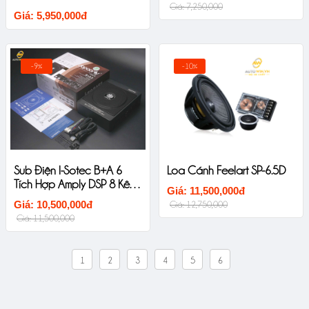
Giá: 7,250,000
Giá: 5,950,000đ
-9%
-10%
Sub Điện I-Sotec B+A 6
Loa Cánh Feelart SP-6.5D
Tích Hợp Amply DSP 8 Kênh
Giá: 11,500,000đ
Ô Tô Cao Cấp
Giá: 10,500,000đ
Giá: 12,750,000
Giá: 11,500,000
1
2
3
4
5
6