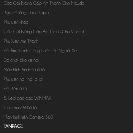
Các Gói Nâng Cấp Âm Thanh Cho Mazda
Bọc vô lăng - bọc taplo
Phụ kiện khác
Các Gói Nâng Cấp Âm Thanh Cho VinFast
Phụ Kiện Âm Thanh
Độ Âm Thanh Công Suất Lớn Ngoài Xe
Đồ chơi cho xe hơi
Màn hình Android ô tô
Phụ kiện nội thất ô tô
Độ đèn ô tô
Bi Led cao cấp WINMAX
Camera 360 ô tô
Màn hình liền Camera 360
FANPAGE