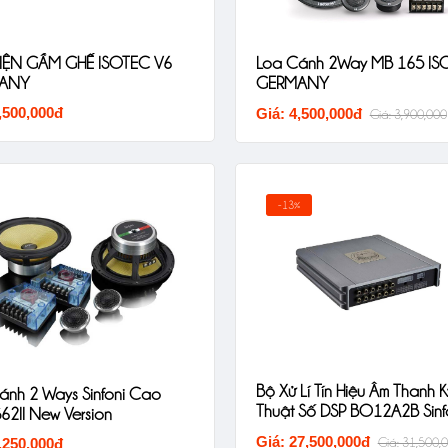
IỆN GẦM GHẾ ISOTEC V6
Loa Cánh 2Way MB 165 IS
ANY
GERMANY
,500,000đ
Giá: 4,500,000đ
Giá: 3,900,000
-13%
Bộ Xử Lí Tín Hiệu Âm Thanh K
ánh 2 Ways Sinfoni Cao
Thuật Số DSP BO1
62II New Version
Giá: 27,500,000đ
,250,000đ
Giá: 31,500,