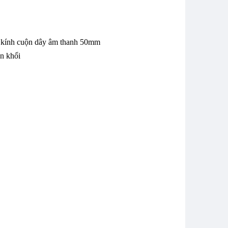
Cấu Hình Âm Thanh
Cấu Hình Âm Thanh
 kính cuộn dây âm thanh 50mm
01 Cho Mazda
01 Cho Vinfast LuxA
n khối
CX5
Giá: 41,750,000đ
Giá: Liên hệ
Cấu hình âm thanh
Cấu hình âm thanh
02 cho Mazda Cx5
02 cho Vinfast LuxA
Giá: 55,550,000đ
Giá: 55,550,000đ
Cấu hình âm thanh
Cấu hình âm thanh
03 cho Mazda Cx5
03 Cho Vinfast LuxA
Giá: 57,900,000đ
Giá: Liên hệ