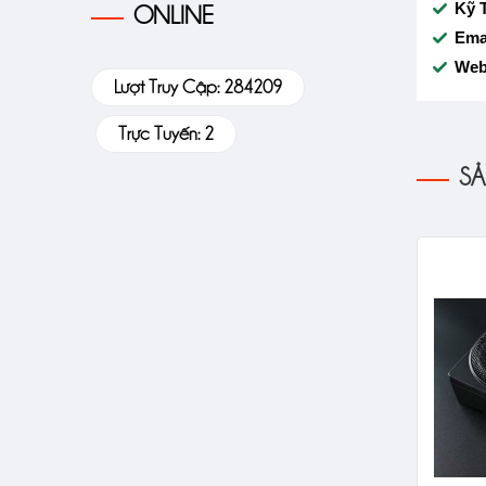
Kỹ 
ONLINE
Ema
Web
Lượt Truy Cập: 284209
Trực Tuyến: 2
SẢ