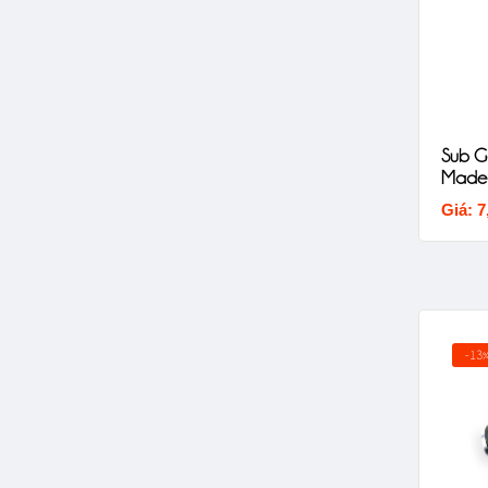
Sub Gầ
Made I
Giá: 7
-13