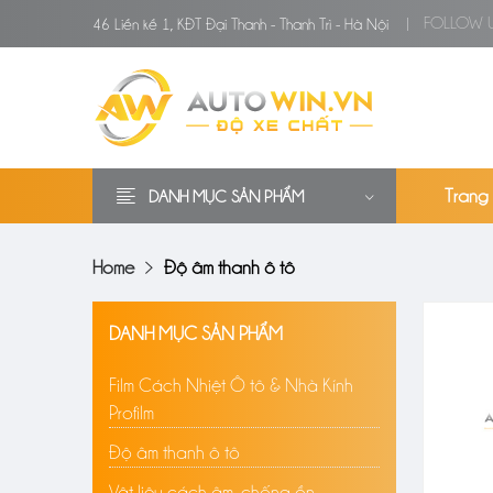
FOLLOW U
46 Liền kề 1, KĐT Đại Thanh - Thanh Trì - Hà Nội
Trang
DANH MỤC SẢN PHẨM
Home
Độ âm thanh ô tô
DANH MỤC SẢN PHẨM
Film Cách Nhiệt Ô tô & Nhà Kính
Profilm
Độ âm thanh ô tô
Vật liệu cách âm, chống ồn