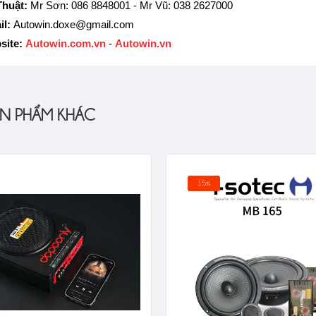
Thuật:
Mr Sơn: 086 8848001 - Mr Vũ: 038 2627000
il:
Autowin.doxe@gmail.com
site:
Autowin.com.vn
-
Autowin.vn
N PHẨM KHÁC
15%