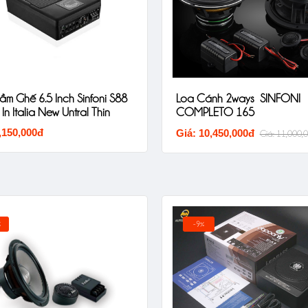
m Ghế 6.5 Inch Sinfoni S88
Loa Cánh 2ways SINFONI
n Italia New Untral Thin
COMPLETO 165
,150,000đ
Giá: 10,450,000đ
Giá: 11,000,
%
-9%