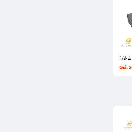
DSP & 
Giá: 2