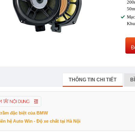
200
50
Mạc
Khu
Đ
THÔNG TIN CHI TIẾT
B
M TẮT NỘI DUNG
trầm đặc biệt của BMW
liên hệ Auto Win - Độ xe chất tại Hà Nội