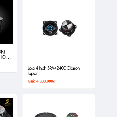
ONI
HO XE
Loa 4 Inch SRA4240E Clarion
Japan
Giá: 4,500,000đ