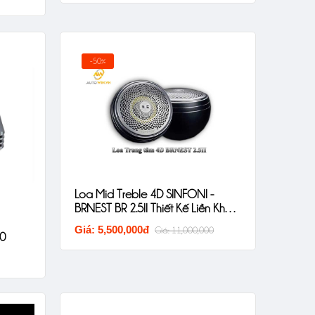
-50%
Loa Mid Treble 4D SINFONI -
BRNEST BR 2.5II Thiết Kế Liền Khối
Âm Thanh Sắc Nét
Giá: 5,500,000đ
Giá: 11,000,000
10