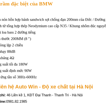
trầm đặc biệt của BMW
Camera hành trình 3
CHỐNG ỒN CAO
 nón hỗn hợp bánh sandwich sợi chống đạn 200mm của Đức / Đường
mắt VIOFO A329S
CẤP X-SHIELD
 từ tổng hợp thép Neodymium cao cấp N35 / Khung nhôm đúc nguyê
3CH
SINFONI ITALY
Giá: 12,500,000đ
Giá: 10,500,000đ
 loa bass 2 đường tiếng
h thước 200MM (8 ")
Camera hành trình
CHỐNG ỒN CAO
òng lặp 2 chiều
VIOFO A229 Ultra
CẤP RAD DIAMOND
nhạy 88dB
3CH
SINFONI ITALY
Giá: 9,750,000đ
Giá: 7,500,000đ
 kháng 4Ω
 suất tối đa 180W
Cam Hành Trình
BỘ SẢN PHẨM 4
g suất định mức 90W
VIOFO A229 Ultra-
CỬA|TESLA MODEL
 ứng tần số 38Hz-600Hz
W 3CH
Y
Giá: 9,500,000đ
Giá: Liên hệ
liên hệ Auto Win - Độ xe chất tại Hà Nội
chỉ:
46 Liền kề 1, KĐT Đại Thanh - Thanh Trì - Hà Nội
ine:
0981.82.1985