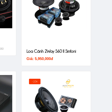
000
Loa Cánh 2Way S60 II Sinfoni
Giá: 5,950,000đ
-10%