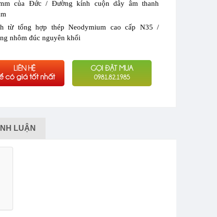
mm của Đức / Đường kính cuộn dây âm thanh
mm
h từ tổng hợp thép Neodymium cao cấp N35 /
ng nhôm đúc nguyên khối
LIÊN HỆ
GỌI ĐẶT MUA
ể có giá tốt nhất
0981.82.1985
ÌNH LUẬN