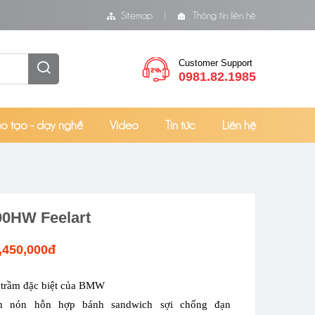
Sitemap
Thông tin liên hệ
Customer Support
0981.82.1985
o tạo - dạy nghề
Video
Tin tức
Liên hệ
0HW Feelart
,450,000đ
 trầm đặc biệt của BMW
h nón hỗn hợp bánh sandwich sợi chống đạn