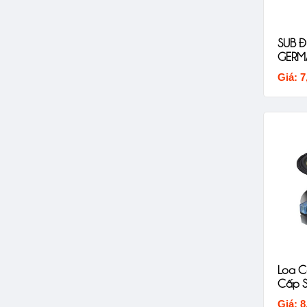
SUB Đ
GERM
Giá: 7
Loa C
Cấp S
Giá: 8