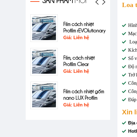
SẢN PHẨM
MỚI
Loa 
ình âm thanh
Film cách nhiệt
Hình
o Huyndai
Profilm rEVOlutionary
Mạch
fe
Giá: Liên hệ
55,175,000đ
Loại
Kíc
ình âm thanh
Film, cách nhiệt
Số v
o Huyndai
Profilm Clear
Độ 
fe
Giá: Liên hệ
62,150,000đ
Trở
Công
Film cách nhiệt gốm
Côn
nano LUX Profilm
Đáp
Giá: Liên hệ
Xin 
Địa 
Hotl