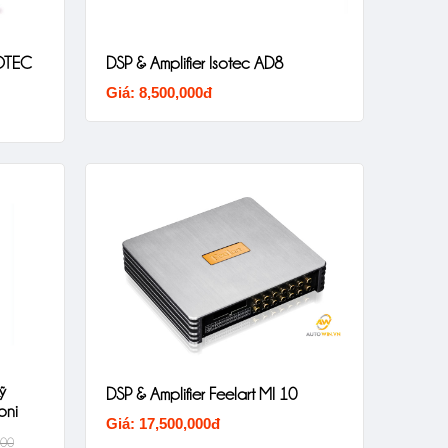
OTEC
DSP & Amplifier Isotec AD8
Giá: 8,500,000đ
ỹ
DSP & Amplifier Feelart MI 10
2A2B Sinfoni
Giá: 17,500,000đ
000