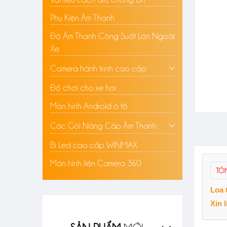
Phụ Kiện Âm Thanh
Độ Âm Thanh Công Suất Lớn Ngoài
Xe
Camera hành trình cao cấp
Đồ chơi cho xe hơi
Màn hình Android ô tô
Các Gói Nâng Cấp Âm Thanh
Bi Led cao cấp WINMAX
Màn hình liền Camera 360
TÓ
Loa 
Xin 