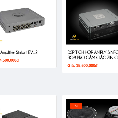
Amplifier Sinfoni EV12
DSP TÍCH HỢP AMPLY SINF
BO8 PRO CẮM GIẮC ZIN C
4,500,000đ
ĐÃ CÓ AMPLY
Giá: 15,500,000đ
-5%