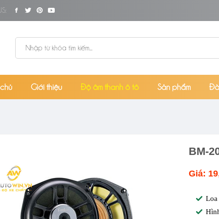
S:
 chủ
Giới thiệu
Độ âm thanh ô tô
Sản phẩm
Đà
BM-20
Giá: 19
Loa
Hìn