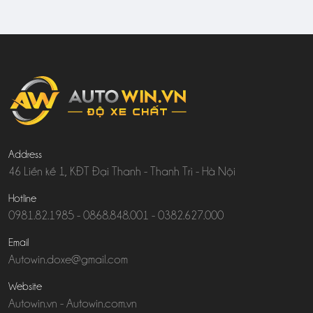
Address
46 Liền kề 1, KĐT Đại Thanh - Thanh Trì - Hà Nội
Hotline
0981.82.1985
-
0868.848.001
-
0382.627.000
Email
Autowin.doxe@gmail.com
Website
Autowin.vn
-
Autowin.com.vn