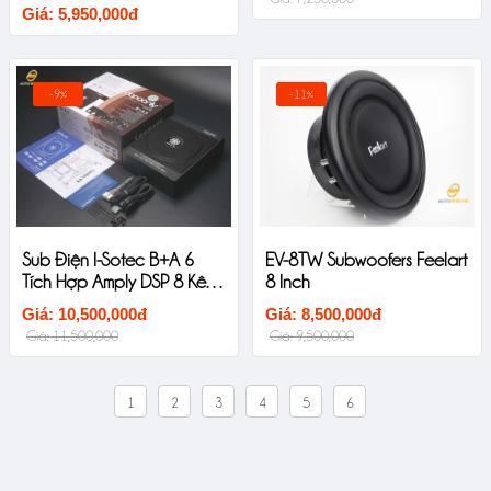
Giá: 5,950,000đ
-9%
-11%
Sub Điện I-Sotec B+A 6
EV-8TW Subwoofers Feelart
Tích Hợp Amply DSP 8 Kênh
8 Inch
Ô Tô Cao Cấp
Giá: 10,500,000đ
Giá: 8,500,000đ
Giá: 11,500,000
Giá: 9,500,000
1
2
3
4
5
6