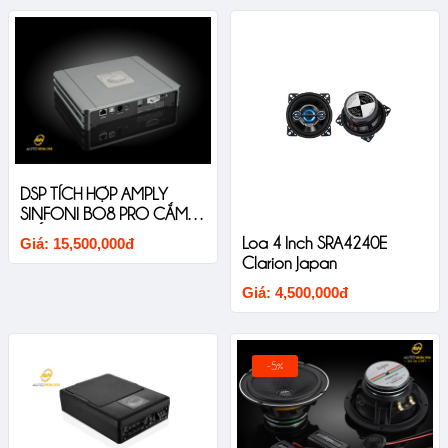
DSP TÍCH HỢP AMPLY
SINFONI BO8 PRO CẮM
GIẮC ZIN CHO XE ĐÃ CÓ
Loa 4 Inch SRA4240E
Giá: 15,500,000đ
AMPLY
Clarion Japan
Giá: 4,500,000đ
-5%