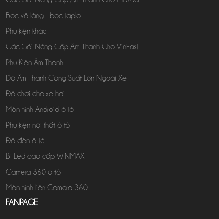
Bọc vô lăng - bọc taplo
Phụ kiện khác
Các Gói Nâng Cấp Âm Thanh Cho VinFast
Phụ Kiện Âm Thanh
Độ Âm Thanh Công Suất Lớn Ngoài Xe
Đồ chơi cho xe hơi
Màn hình Android ô tô
Phụ kiện nội thất ô tô
Độ đèn ô tô
Bi Led cao cấp WINMAX
Camera 360 ô tô
Màn hình liền Camera 360
FANPAGE