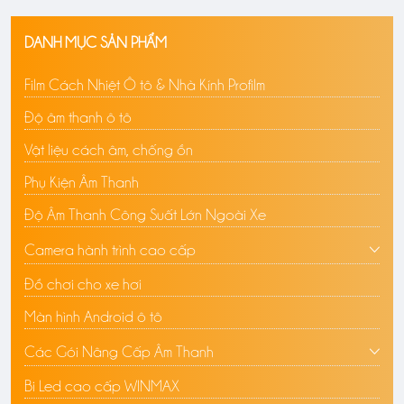
DANH MỤC SẢN PHẨM
Film Cách Nhiệt Ô tô & Nhà Kính Profilm
Độ âm thanh ô tô
Vật liệu cách âm, chống ồn
Phụ Kiện Âm Thanh
Độ Âm Thanh Công Suất Lớn Ngoài Xe
Camera hành trình cao cấp
Đồ chơi cho xe hơi
Màn hình Android ô tô
Các Gói Nâng Cấp Âm Thanh
Bi Led cao cấp WINMAX