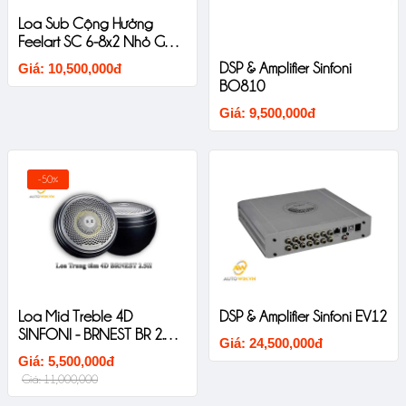
Loa Sub Cộng Hưởng
Feelart SC 6-8x2 Nhỏ Gọn
Chất Âm Mềm
DSP & Amplifier Sinfoni
Giá: 10,500,000đ
BO810
Giá: 9,500,000đ
-50%
Loa Mid Treble 4D
DSP & Amplifier Sinfoni EV12
SINFONI - BRNEST BR 2.5II
Giá: 24,500,000đ
Thiết Kế Liền Khối Âm
Giá: 5,500,000đ
Thanh Sắc Nét
Giá: 11,000,000