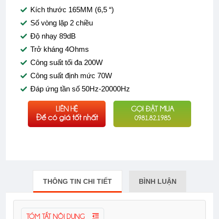
Kích thước 165MM (6,5 “)
Số vòng lặp 2 chiều
Độ nhạy 89dB
Trở kháng 4Ohms
Công suất tối đa 200W
Công suất định mức 70W
Đáp ứng tần số 50Hz-20000Hz
LIÊN HỆ
GỌI ĐẶT MUA
Để có giá tốt nhất
0981.82.1985
THÔNG TIN CHI TIẾT
BÌNH LUẬN
TÓM TẮT NỘI DUNG