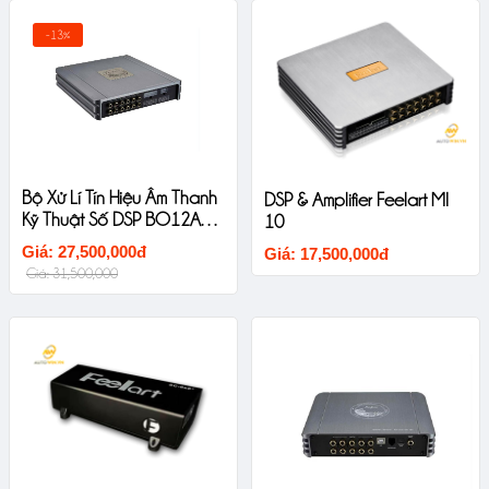
-13%
Bộ Xử Lí Tín Hiệu Âm Thanh
DSP & Amplifier Feelart MI
Kỹ Thuật Số DSP BO12A2B
10
Sinfoni
Giá: 27,500,000đ
Giá: 17,500,000đ
Giá: 31,500,000