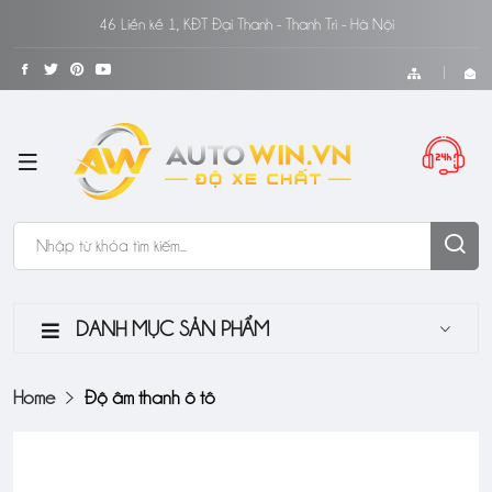
46 Liền kề 1, KĐT Đại Thanh - Thanh Trì - Hà Nội
DANH MỤC SẢN PHẨM
Home
Độ âm thanh ô tô