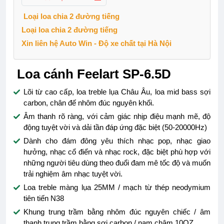
Loại loa chia 2 đường tiếng
Loại loa chia 2 đường tiếng
Xin liên hệ Auto Win - Độ xe chất tại Hà Nội
Loa cánh Feelart SP-6.5D
Lõi từ cao cấp, loa treble lụa Châu Âu, loa mid bass sợi
carbon, chân đế nhôm đúc nguyên khối.
Âm thanh rõ ràng, với cảm giác nhịp điệu mạnh mẽ, độ
động tuyệt vời và dải tần đáp ứng đặc biệt (50-20000Hz)
Dành cho đám đông yêu thích nhạc pop, nhạc giao
hưởng, nhạc cổ điển và nhạc rock, đặc biệt phù hợp với
những người tiêu dùng theo đuổi đam mê tốc độ và muốn
trải nghiệm âm nhạc tuyệt vời.
Loa treble màng lụa 25MM / mạch từ thép neodymium
tiên tiến N38
Khung trung trầm bằng nhôm đúc nguyên chiếc / âm
thanh trung trầm bằng sợi carbon / nam châm 10OZ