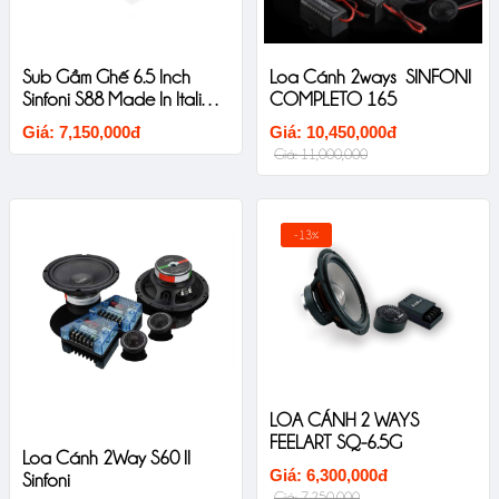
Sub Gầm Ghế 6.5 Inch
Loa Cánh 2ways SINFONI
Sinfoni S88 Made In Italia
COMPLETO 165
New Untral Thin
Giá: 7,150,000đ
Giá: 10,450,000đ
Giá: 11,000,000
-13%
LOA CÁNH 2 WAYS
FEELART SQ-6.5G
Loa Cánh 2Way S60 II
Giá: 6,300,000đ
Sinfoni
Giá: 7,250,000