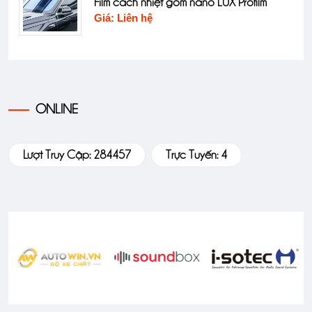
Film cách nhiệt gốm nano LUX Profilm
Giá: Liên hệ
ONLINE
Lượt Truy Cập: 284457
Trực Tuyến: 4