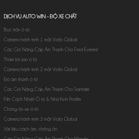
DỊCH VỤ AUTO WIN - ĐỘ XE CHẤT
Bọc trần ô tô
Camera hành trình 1 mắt Viofo Global
Các Gói Nâng Cấp Âm Thanh Cho Ford Everest
Thảm lót sàn ô tô
Camera hành trình 2 mắt Viofo Global
Độ âm thanh ô tô
Các Gói Nâng Cấp Âm Thanh Cho Santafe
Film Cách Nhiệt Ô tô & Nhà Kính Profilm
Chống ồn xe ô tô
Camera hành trình 3 mắt Viofo Global
Vật liệu cách âm, chống ồn
Các Gói Nâng Cấp Âm Thanh Cho Mazda