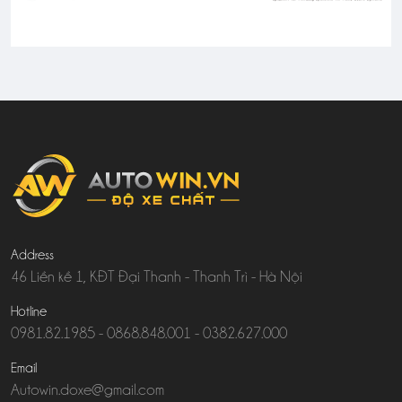
Address
46 Liền kề 1, KĐT Đại Thanh - Thanh Trì - Hà Nội
Hotline
0981.82.1985
-
0868.848.001
-
0382.627.000
Email
Autowin.doxe@gmail.com