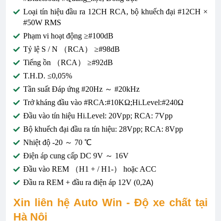
Loại tín hiệu đầu ra 12CH RCA, bộ khuếch đại #12CH ×
#50W RMS
Phạm vi hoạt động ≥#100dB
Tỷ lệ S / N （RCA） ≥#98dB
Tiếng ồn （RCA） ≥#92dB
T.H.D. ≤0,05%
Tần suất Đáp ứng #20Hz ～ #20kHz
Trở kháng đầu vào #RCA:#10KΩ;Hi.Level:#240Ω
Đầu vào tín hiệu Hi.Level: 20Vpp; RCA: 7Vpp
Bộ khuếch đại đầu ra tín hiệu: 28Vpp; RCA: 8Vpp
Nhiệt độ -20 ～ 70 ℃
Điện áp cung cấp DC 9V ～ 16V
Đầu vào REM （H1 + / H1-） hoặc ACC
Đầu ra REM + đầu ra điện áp 12V (0,2
A)
Xin liên hệ Auto Win - Độ xe chất tại
Hà Nội