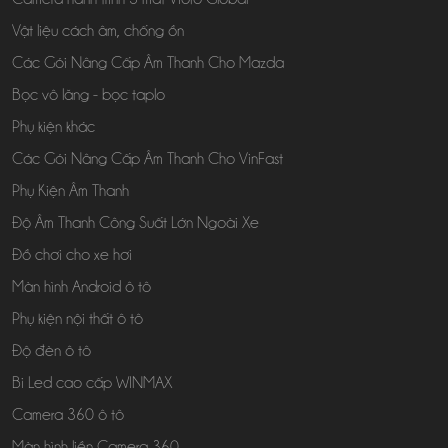
Vật liệu cách âm, chống ồn
Các Gói Nâng Cấp Âm Thanh Cho Mazda
Bọc vô lăng - bọc taplo
Phụ kiện khác
Các Gói Nâng Cấp Âm Thanh Cho VinFast
Phụ Kiện Âm Thanh
Độ Âm Thanh Công Suất Lớn Ngoài Xe
Đồ chơi cho xe hơi
Màn hình Android ô tô
Phụ kiện nội thất ô tô
Độ đèn ô tô
Bi Led cao cấp WINMAX
Camera 360 ô tô
Màn hình liền Camera 360