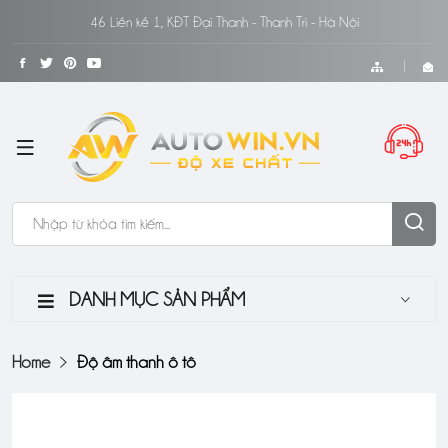
46 Liền kề 1, KĐT Đại Thanh - Thanh Trì - Hà Nội
DANH MỤC SẢN PHẨM
Home
Độ âm thanh ô tô