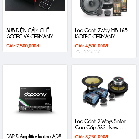
SUB ĐIỆN GẦM GHẾ
Loa Cánh 2Way MB 165
ISOTEC V6 GERMANY
ISOTEC GERMANY
Giá: 7,500,000đ
Giá: 4,500,000đ
Giá: 3,900,000
Loa Cánh 2 Ways Sinfoni
Cao Cấp S62II New
Version
DSP & Amplifier Isotec AD8
Giá: 8,250,000đ