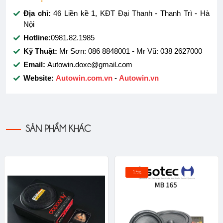
Địa chỉ:
46 Liền kề 1, KĐT Đại Thanh - Thanh Trì - Hà
Nội
Hotline:
0981.82.1985
Kỹ Thuật:
Mr Sơn: 086 8848001 - Mr Vũ: 038 2627000
Email:
Autowin.doxe@gmail.com
Website:
Autowin.com.vn
-
Autowin.vn
SẢN PHẨM KHÁC
15%