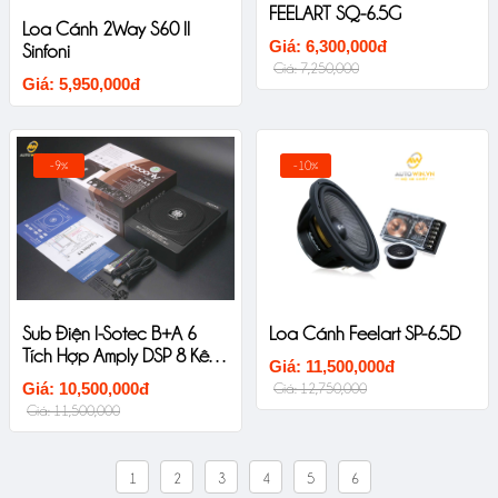
FEELART SQ-6.5G
Loa Cánh 2Way S60 II
Giá: 6,300,000đ
Sinfoni
Giá: 7,250,000
Giá: 5,950,000đ
-9%
-10%
Sub Điện I-Sotec B+A 6
Loa Cánh Feelart SP-6.5D
Tích Hợp Amply DSP 8 Kênh
Giá: 11,500,000đ
Ô Tô Cao Cấp
Giá: 10,500,000đ
Giá: 12,750,000
Giá: 11,500,000
1
2
3
4
5
6