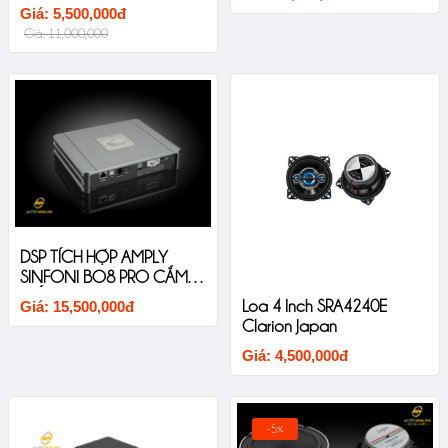
Thiết Kế Liền Khối Âm
Giá: 5,500,000đ
Thanh Sắc Nét
Giá: 11,000,000
DSP TÍCH HỢP AMPLY
SINFONI BO8 PRO CẮM
GIẮC ZIN CHO XE ĐÃ CÓ
Loa 4 Inch SRA4240E
Giá: 15,500,000đ
AMPLY
Clarion Japan
Giá: 4,500,000đ
-5%