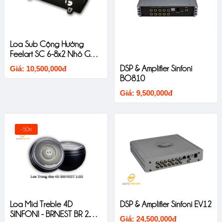
Loa Sub Cộng Hưởng
Feelart SC 6-8x2 Nhỏ Gọn
Chất Âm Mềm
DSP & Amplifier Sinfoni
Giá: 10,500,000đ
BO810
Giá: 9,500,000đ
-50%
Loa Mid Treble 4D
DSP & Amplifier Sinfoni EV12
SINFONI - BRNEST BR 2.5II
Giá: 24,500,000đ