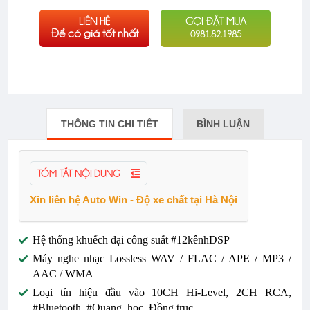
LIÊN HỆ
GỌI ĐẶT MUA
Để có giá tốt nhất
0981.82.1985
THÔNG TIN CHI TIẾT
BÌNH LUẬN
TÓM TẮT NỘI DUNG
Xin liên hệ Auto Win - Độ xe chất tại Hà Nội
Hệ thống khuếch đại công suất #12kênhDSP
Máy nghe nhạc Lossless WAV / FLAC / APE / MP3 /
AAC / WMA
Loại tín hiệu đầu vào 10CH Hi-Level, 2CH RCA,
#Bluetooth, #Quang_học, Đồng trục