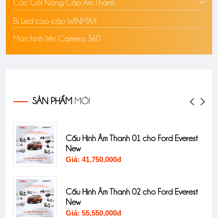
Các Gói Nâng Cấp Âm Thanh
Bi Led cao cấp WINMAX
Màn hình liền Camera 360
SẢN PHẨM
MỚI
 4K
Cấu Hình Âm Thanh 01 cho Ford Everest
New
Giá: 41,750,000đ
Pro
Cấu Hình Âm Thanh 02 cho Ford Everest
New
Giá: 55,550,000đ