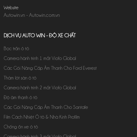
Website
Autowin.vn
-
Autowin.com.vn
DỊCH VỤ AUTO WIN - ĐỘ XE CHẤT
Bọc trần ô tô
Camera hành trình 1 mắt Viofo Global
Các Gói Nâng Cấp Âm Thanh Cho Ford Everest
Thảm lót sàn ô tô
Camera hành trình 2 mắt Viofo Global
Độ âm thanh ô tô
Các Gói Nâng Cấp Âm Thanh Cho Santafe
Film Cách Nhiệt Ô tô & Nhà Kính Profilm
Chống ồn xe ô tô
Camera hành trình 3 mắt Viofo Global