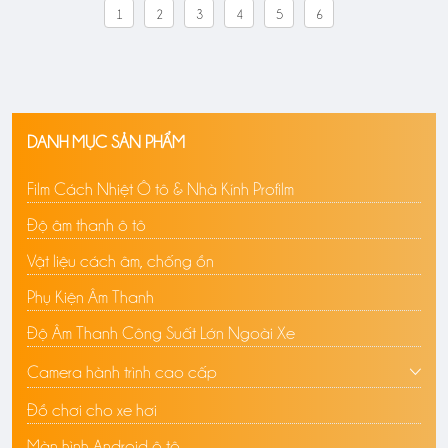
1
2
3
4
5
6
DANH MỤC SẢN PHẨM
Film Cách Nhiệt Ô tô & Nhà Kính Profilm
Độ âm thanh ô tô
Vật liệu cách âm, chống ồn
Phụ Kiện Âm Thanh
Độ Âm Thanh Công Suất Lớn Ngoài Xe
Camera hành trình cao cấp
Đồ chơi cho xe hơi
Màn hình Android ô tô