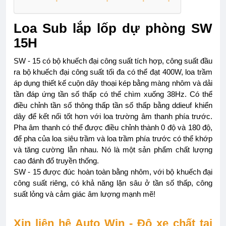
Loa Sub lắp lốp dự phòng SW
15H
SW - 15 có bộ khuếch đại công suất tích hợp, công suất đầu
ra bộ khuếch đại công suất tối đa có thể đạt 400W, loa trầm
áp dụng thiết kế cuộn dây thoại kép bằng màng nhôm và dải
tần đáp ứng tần số thấp có thể chìm xuống 38Hz. Có thể
điều chỉnh tần số thông thấp tần số thấp bằng ddieuf khiển
dây để kết nối tốt hơn với loa trường âm thanh phía trước.
Pha âm thanh có thể được điều chỉnh thành 0 độ và 180 độ,
để pha của loa siêu trầm và loa trầm phía trước có thể khớp
và tăng cường lẫn nhau. Nó là một sản phẩm chất lượng
cao đánh đổ truyền thống.
SW - 15 được đúc hoàn toàn bằng nhôm, với bộ khuếch đại
công suất riêng, có khả năng lặn sâu ở tần số thấp, công
suất lỏng và cảm giác âm lượng mạnh mẽ!
Xin liên hệ Auto Win - Độ xe chất tại