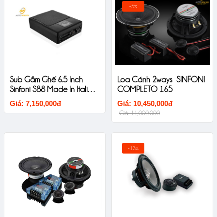
-5%
Sub Gầm Ghế 6.5 Inch
Loa Cánh 2ways SINFONI
Sinfoni S88 Made In Italia
COMPLETO 165
New Untral Thin
Giá: 7,150,000đ
Giá: 10,450,000đ
Giá: 11,000,000
-13%