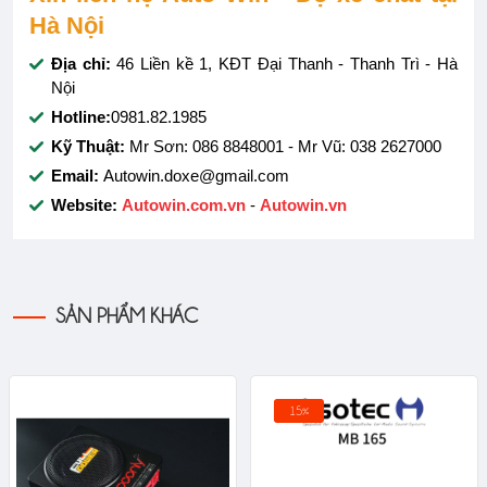
Hà Nội
Địa chỉ:
46 Liền kề 1, KĐT Đại Thanh - Thanh Trì - Hà
Nội
Hotline:
0981.82.1985
Kỹ Thuật:
Mr Sơn: 086 8848001 - Mr Vũ: 038 2627000
Email:
Autowin.doxe@gmail.com
Website:
Autowin.com.vn
-
Autowin.vn
SẢN PHẨM KHÁC
15%