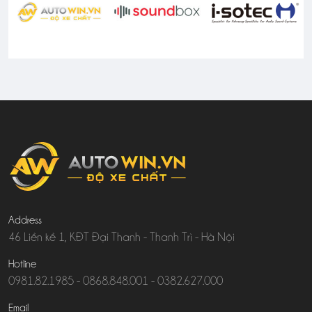
Address
46 Liền kề 1, KĐT Đại Thanh - Thanh Trì - Hà Nội
Hotline
0981.82.1985
-
0868.848.001
-
0382.627.000
Email