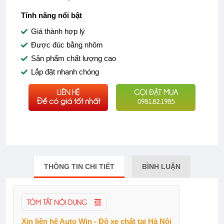
Tính năng nổi bật
Giá thành hợp lý
Được đúc bằng nhôm
Sản phẩm chất lượng cao
Lắp đặt nhanh chóng
LIÊN HỆ
GỌI ĐẶT MUA
Để có giá tốt nhất
0981.82.1985
THÔNG TIN CHI TIẾT
BÌNH LUẬN
TÓM TẮT NỘI DUNG
Xin liên hệ Auto Win - Độ xe chất tại Hà Nội