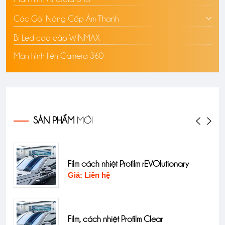
Các Gói Nâng Cấp Âm Thanh
Bi Led cao cấp WINMAX
Màn hình liền Camera 360
SẢN PHẨM
MỚI
Film cách nhiệt Profilm rEVOlutionary
Giá: Liên hệ
Film, cách nhiệt Profilm Clear