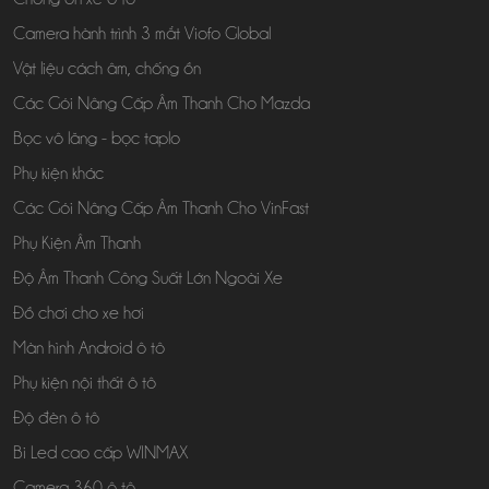
Camera hành trình 3 mắt Viofo Global
Vật liệu cách âm, chống ồn
Các Gói Nâng Cấp Âm Thanh Cho Mazda
Bọc vô lăng - bọc taplo
Phụ kiện khác
Các Gói Nâng Cấp Âm Thanh Cho VinFast
Phụ Kiện Âm Thanh
Độ Âm Thanh Công Suất Lớn Ngoài Xe
Đồ chơi cho xe hơi
Màn hình Android ô tô
Phụ kiện nội thất ô tô
Độ đèn ô tô
Bi Led cao cấp WINMAX
Camera 360 ô tô