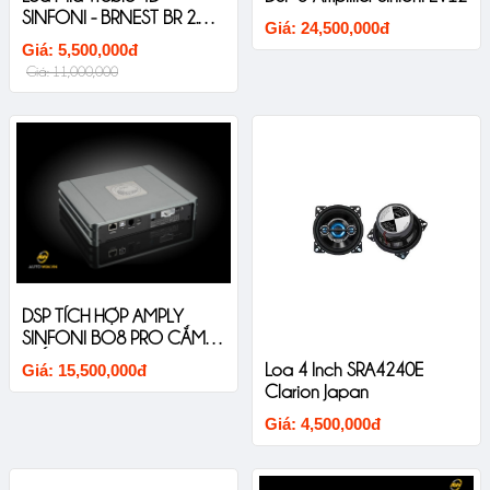
SINFONI - BRNEST BR 2.5II
Giá: 24,500,000đ
Thiết Kế Liền Khối Âm
Giá: 5,500,000đ
Thanh Sắc Nét
Giá: 11,000,000
DSP TÍCH HỢP AMPLY
SINFONI BO8 PRO CẮM
GIẮC ZIN CHO XE ĐÃ CÓ
Loa 4 Inch SRA4240E
Giá: 15,500,000đ
AMPLY
Clarion Japan
Giá: 4,500,000đ