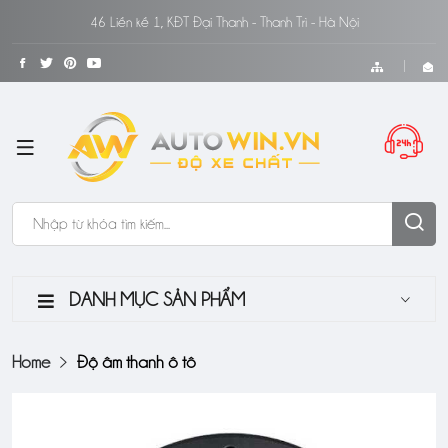
46 Liền kề 1, KĐT Đại Thanh - Thanh Trì - Hà Nội
DANH MỤC SẢN PHẨM
Home
Độ âm thanh ô tô