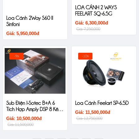
LOA CÁNH 2 WAYS
FEELART SQ-6.5G
Loa Cánh 2Way S60 II
Giá: 6,300,000đ
Sinfoni
Giá: 7,250,000
Giá: 5,950,000đ
-9%
-10%
Sub Điện I-Sotec B+A 6
Loa Cánh Feelart SP-6.5D
Tích Hợp Amply DSP 8 Kênh
Giá: 11,500,000đ
Ô Tô Cao Cấp
Giá: 10,500,000đ
Giá: 12,750,000
Giá: 11,500,000