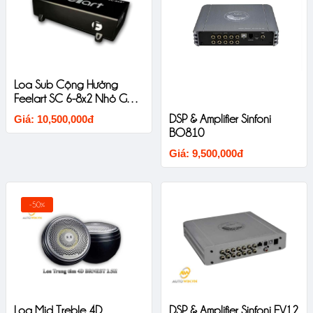
Loa Sub Cộng Hưởng
Feelart SC 6-8x2 Nhỏ Gọn
Chất Âm Mềm
DSP & Amplifier Sinfoni
Giá: 10,500,000đ
BO810
Giá: 9,500,000đ
-50%
Loa Mid Treble 4D
DSP & Amplifier Sinfoni EV12