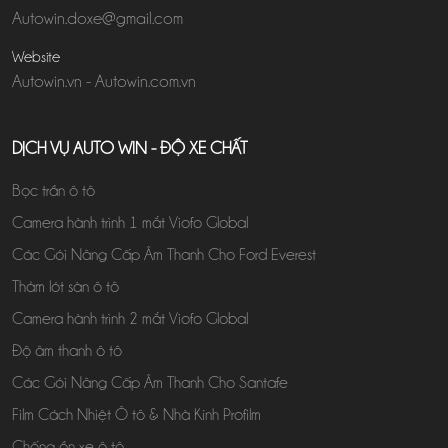
Autowin.doxe@gmail.com
Website
Autowin.vn
-
Autowin.com.vn
DỊCH VỤ AUTO WIN - ĐỘ XE CHẤT
Bọc trần ô tô
Camera hành trình 1 mắt Viofo Global
Các Gói Nâng Cấp Âm Thanh Cho Ford Everest
Thảm lót sàn ô tô
Camera hành trình 2 mắt Viofo Global
Độ âm thanh ô tô
Các Gói Nâng Cấp Âm Thanh Cho Santafe
Film Cách Nhiệt Ô tô & Nhà Kính Profilm
Chống ồn xe ô tô