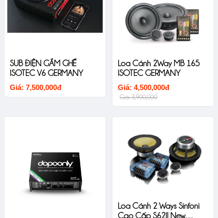
SUB ĐIỆN GẦM GHẾ
Loa Cánh 2Way MB 165
ISOTEC V6 GERMANY
ISOTEC GERMANY
Giá: 7,500,000đ
Giá: 4,500,000đ
Giá: 3,900,000
Loa Cánh 2 Ways Sinfoni
Cao Cấp S62II New