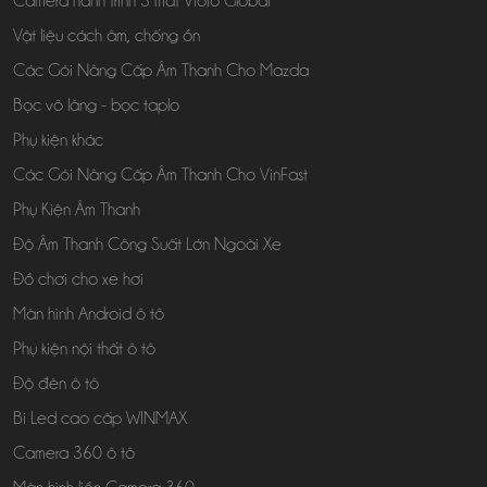
Camera hành trình 3 mắt Viofo Global
Vật liệu cách âm, chống ồn
Các Gói Nâng Cấp Âm Thanh Cho Mazda
Bọc vô lăng - bọc taplo
Phụ kiện khác
Các Gói Nâng Cấp Âm Thanh Cho VinFast
Phụ Kiện Âm Thanh
Độ Âm Thanh Công Suất Lớn Ngoài Xe
Đồ chơi cho xe hơi
Màn hình Android ô tô
Phụ kiện nội thất ô tô
Độ đèn ô tô
Bi Led cao cấp WINMAX
Camera 360 ô tô