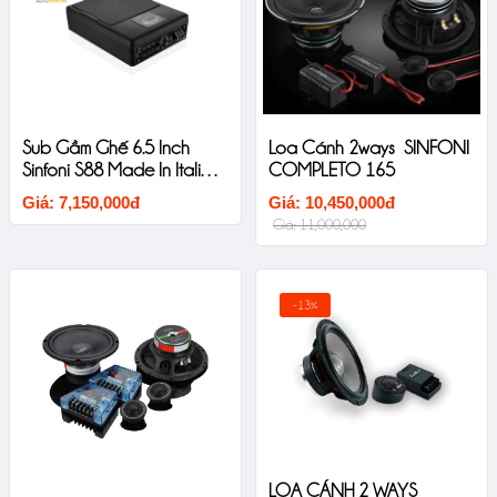
Sub Gầm Ghế 6.5 Inch
Loa Cánh 2ways SINFONI
Sinfoni S88 Made In Italia
COMPLETO 165
New Untral Thin
Giá: 7,150,000đ
Giá: 10,450,000đ
Giá: 11,000,000
-13%
LOA CÁNH 2 WAYS