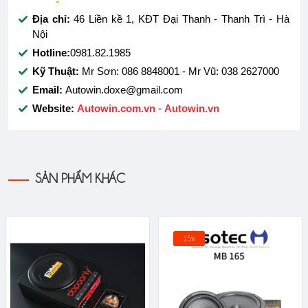
Địa chỉ:
46 Liền kề 1, KĐT Đại Thanh - Thanh Trì - Hà
Nội
Hotline:
0981.82.1985
Kỹ Thuật:
Mr Sơn: 086 8848001 - Mr Vũ: 038 2627000
Email:
Autowin.doxe@gmail.com
Website:
Autowin.com.vn
-
Autowin.vn
SẢN PHẨM KHÁC
15%