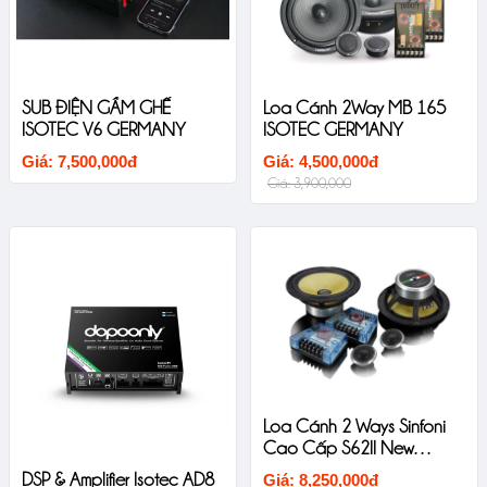
SUB ĐIỆN GẦM GHẾ
Loa Cánh 2Way MB 165
ISOTEC V6 GERMANY
ISOTEC GERMANY
Giá: 7,500,000đ
Giá: 4,500,000đ
Giá: 3,900,000
Loa Cánh 2 Ways Sinfoni
Cao Cấp S62II New
Version
DSP & Amplifier Isotec AD8
Giá: 8,250,000đ