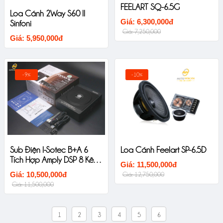
FEELART SQ-6.5G
Loa Cánh 2Way S60 II
Giá: 6,300,000đ
Sinfoni
Giá: 7,250,000
Giá: 5,950,000đ
-9%
-10%
Sub Điện I-Sotec B+A 6
Loa Cánh Feelart SP-6.5D
Tích Hợp Amply DSP 8 Kênh
Giá: 11,500,000đ
Ô Tô Cao Cấp
Giá: 10,500,000đ
Giá: 12,750,000
Giá: 11,500,000
1
2
3
4
5
6