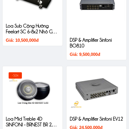
Loa Sub Cộng Hưởng
Feelart SC 6-8x2 Nhỏ Gọn
Chất Âm Mềm
DSP & Amplifier Sinfoni
Giá: 10,500,000đ
BO810
Giá: 9,500,000đ
-50%
Loa Mid Treble 4D
DSP & Amplifier Sinfoni EV12
SINFONI - BRNEST BR 2.5II
Giá: 24,500,000đ