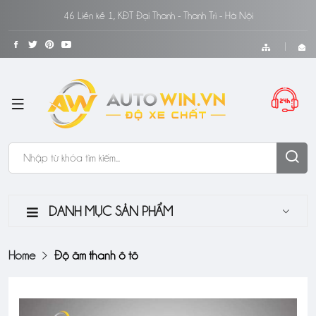
46 Liền kề 1, KĐT Đại Thanh - Thanh Trì - Hà Nội
DANH MỤC SẢN PHẨM
Home
Độ âm thanh ô tô