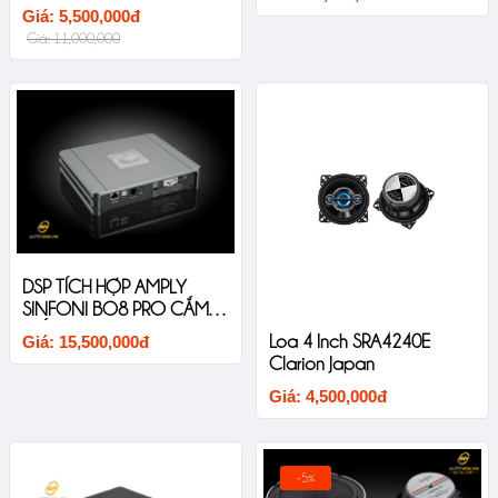
Thiết Kế Liền Khối Âm
Giá: 5,500,000đ
Thanh Sắc Nét
Giá: 11,000,000
DSP TÍCH HỢP AMPLY
SINFONI BO8 PRO CẮM
GIẮC ZIN CHO XE ĐÃ CÓ
Loa 4 Inch SRA4240E
Giá: 15,500,000đ
AMPLY
Clarion Japan
Giá: 4,500,000đ
-5%