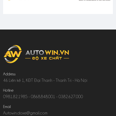
Address
46 Liền kề 1, KĐT Đại Thanh - Thanh Trì - Hà Nội
Hotline
0981.82.1985
-
0868.848.001
-
0382.627.000
Email
Autowin.doxe@gmail.com