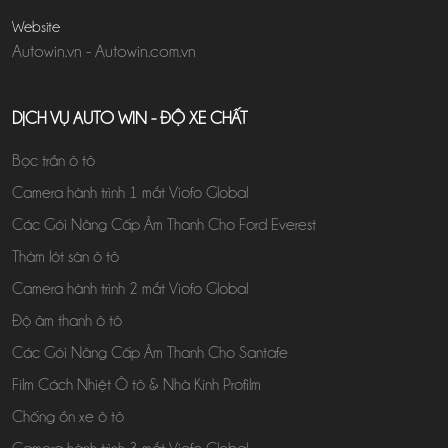
Website
Autowin.vn
-
Autowin.com.vn
DỊCH VỤ AUTO WIN - ĐỘ XE CHẤT
Bọc trần ô tô
Camera hành trình 1 mắt Viofo Global
Các Gói Nâng Cấp Âm Thanh Cho Ford Everest
Thảm lót sàn ô tô
Camera hành trình 2 mắt Viofo Global
Độ âm thanh ô tô
Các Gói Nâng Cấp Âm Thanh Cho Santafe
Film Cách Nhiệt Ô tô & Nhà Kính Profilm
Chống ồn xe ô tô