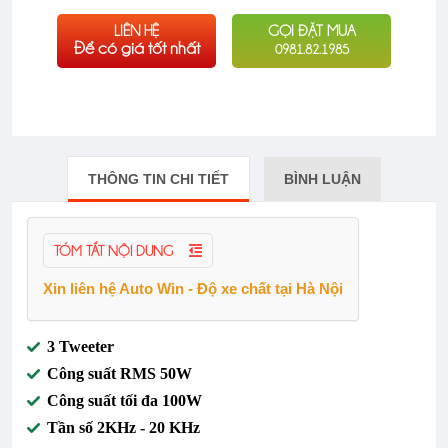
LIÊN HỆ
GỌI ĐẶT MUA
Để có giá tốt nhất
0981.82.1985
THÔNG TIN CHI TIẾT
BÌNH LUẬN
TÓM TẮT NỘI DUNG
Xin liên hệ Auto Win - Độ xe chất tại Hà Nội
3 Tweeter
Công suất RMS 50W
Công suất tối đa 100W
Tần số 2KHz - 20 KHz