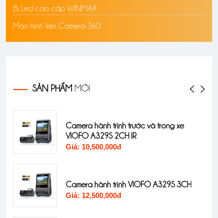
Bi Led cao cấp WINMAX
Màn hình liền Camera 360
SẢN PHẨM
MỚI
st
Camera hành trình trước và trong xe
VIOFO A329S 2CH IR
Giá: 10,500,000đ
st
Camera hành trình VIOFO A329S 3CH
Giá: 12,500,000đ