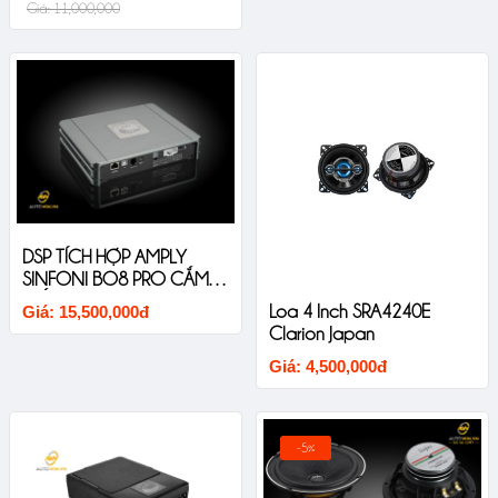
Giá: 11,000,000
DSP TÍCH HỢP AMPLY
SINFONI BO8 PRO CẮM
GIẮC ZIN CHO XE ĐÃ CÓ
Loa 4 Inch SRA4240E
Giá: 15,500,000đ
AMPLY
Clarion Japan
Giá: 4,500,000đ
-5%