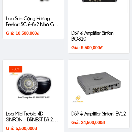
Loa Sub Cộng Hưởng
Feelart SC 6-8x2 Nhỏ Gọn
Chất Âm Mềm
DSP & Amplifier Sinfoni
Giá: 10,500,000đ
BO810
Giá: 9,500,000đ
-50%
Loa Mid Treble 4D
DSP & Amplifier Sinfoni EV12
SINFONI - BRNEST BR 2.5II
Giá: 24,500,000đ
Thiết Kế Liền Khối Âm
Giá: 5,500,000đ
Thanh Sắc Nét