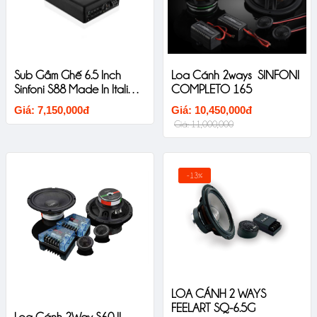
Sub Gầm Ghế 6.5 Inch
Loa Cánh 2ways SINFONI
Sinfoni S88 Made In Italia
COMPLETO 165
New Untral Thin
Giá: 7,150,000đ
Giá: 10,450,000đ
Giá: 11,000,000
-13%
LOA CÁNH 2 WAYS
FEELART SQ-6.5G