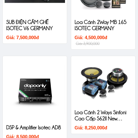
SUB ĐIỆN GẦM GHẾ
Loa Cánh 2Way MB 165
ISOTEC V6 GERMANY
ISOTEC GERMANY
Giá: 7,500,000đ
Giá: 4,500,000đ
Giá: 3,900,000
Loa Cánh 2 Ways Sinfoni
Cao Cấp S62II New
Version
DSP & Amplifier Isotec AD8
Giá: 8,250,000đ
Giá: 8,500,000đ