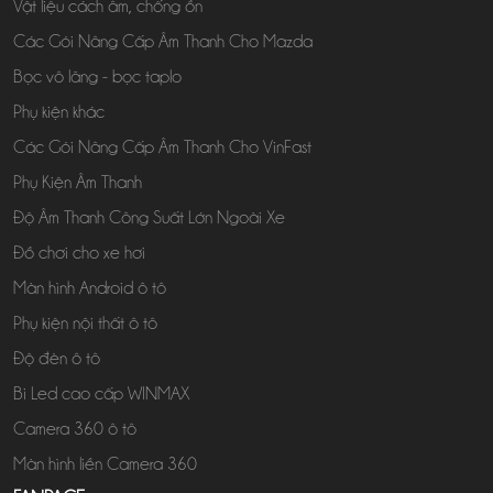
Vật liệu cách âm, chống ồn
Các Gói Nâng Cấp Âm Thanh Cho Mazda
Bọc vô lăng - bọc taplo
Phụ kiện khác
Các Gói Nâng Cấp Âm Thanh Cho VinFast
Phụ Kiện Âm Thanh
Độ Âm Thanh Công Suất Lớn Ngoài Xe
Đồ chơi cho xe hơi
Màn hình Android ô tô
Phụ kiện nội thất ô tô
Độ đèn ô tô
Bi Led cao cấp WINMAX
Camera 360 ô tô
Màn hình liền Camera 360