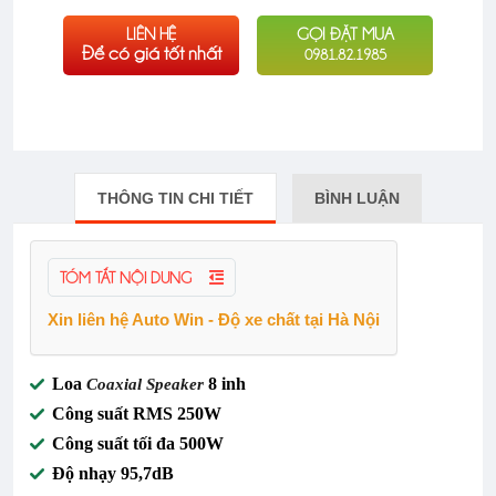
LIÊN HỆ
GỌI ĐẶT MUA
Để có giá tốt nhất
0981.82.1985
THÔNG TIN CHI TIẾT
BÌNH LUẬN
TÓM TẮT NỘI DUNG
Xin liên hệ Auto Win - Độ xe chất tại Hà Nội
Loa
8 inh
Coaxial Speaker
Công suất RMS 250W
Công suất tối đa
500W
Độ nhạy 95,7dB