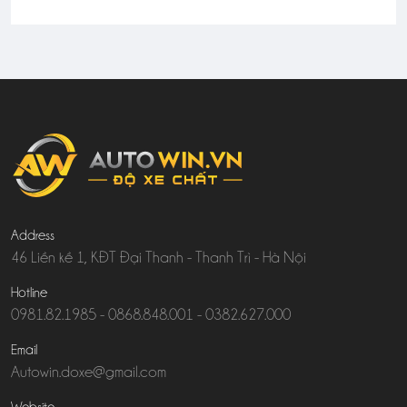
Address
46 Liền kề 1, KĐT Đại Thanh - Thanh Trì - Hà Nội
Hotline
0981.82.1985
-
0868.848.001
-
0382.627.000
Email
Autowin.doxe@gmail.com
Website