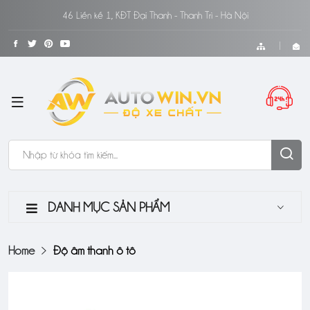
46 Liền kề 1, KĐT Đại Thanh - Thanh Trì - Hà Nội
DANH MỤC SẢN PHẨM
Home
Độ âm thanh ô tô