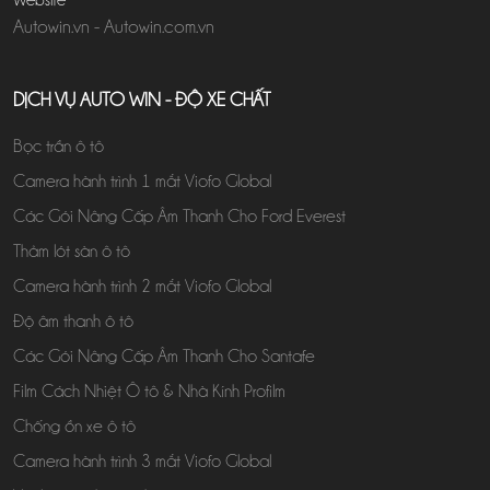
Autowin.vn
-
Autowin.com.vn
DỊCH VỤ AUTO WIN - ĐỘ XE CHẤT
Bọc trần ô tô
Camera hành trình 1 mắt Viofo Global
Các Gói Nâng Cấp Âm Thanh Cho Ford Everest
Thảm lót sàn ô tô
Camera hành trình 2 mắt Viofo Global
Độ âm thanh ô tô
Các Gói Nâng Cấp Âm Thanh Cho Santafe
Film Cách Nhiệt Ô tô & Nhà Kính Profilm
Chống ồn xe ô tô
Camera hành trình 3 mắt Viofo Global