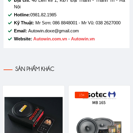
Địa chỉ:
46 Liền kề 1, KĐT Đại Thanh - Thanh Trì - Hà
Nội
Hotline:
0981.82.1985
Kỹ Thuật:
Mr Sơn: 086 8848001 - Mr Vũ: 038 2627000
Email:
Autowin.doxe@gmail.com
Website:
Autowin.com.vn
-
Autowin.vn
SẢN PHẨM KHÁC
15%