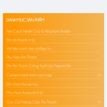
DANH MỤC SẢN PHẨM
Film Cách Nhiệt Ô tô & Nhà Kính Profilm
Độ âm thanh ô tô
Vật liệu cách âm, chống ồn
Phụ Kiện Âm Thanh
Độ Âm Thanh Công Suất Lớn Ngoài Xe
Camera hành trình cao cấp
Đồ chơi cho xe hơi
Màn hình Android ô tô
Các Gói Nâng Cấp Âm Thanh