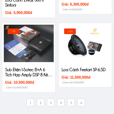
Loa Cánh 2Way S60 II
Giá: 6,300,000đ
Sinfoni
Giá: 7,250,000
Giá: 5,950,000đ
-9%
-10%
Sub Điện I-Sotec B+A 6
Loa Cánh Feelart SP-6.5D
Tích Hợp Amply DSP 8 Kênh
Giá: 11,500,000đ
Ô Tô Cao Cấp
Giá: 10,500,000đ
Giá: 12,750,000
Giá: 11,500,000
1
2
3
4
5
6