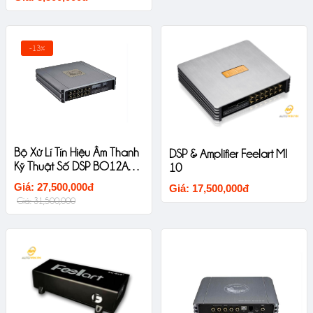
-13%
Bộ Xử Lí Tín Hiệu Âm Thanh
DSP & Amplifier Feelart MI
Kỹ Thuật Số DSP BO12A2B
10
Sinfoni
Giá: 27,500,000đ
Giá: 17,500,000đ
Giá: 31,500,000