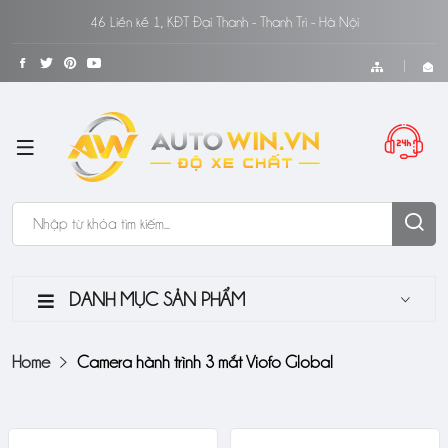
46 Liền kề 1, KĐT Đại Thanh - Thanh Trì - Hà Nội
DANH MỤC SẢN PHẨM
Home
Camera hành trình 3 mắt Viofo Global