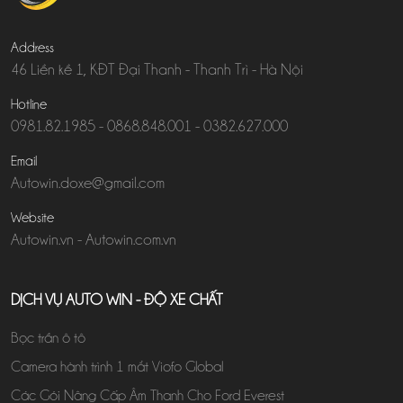
Address
46 Liền kề 1, KĐT Đại Thanh - Thanh Trì - Hà Nội
Hotline
0981.82.1985
-
0868.848.001
-
0382.627.000
Email
Autowin.doxe@gmail.com
Website
Autowin.vn
-
Autowin.com.vn
DỊCH VỤ AUTO WIN - ĐỘ XE CHẤT
Bọc trần ô tô
Camera hành trình 1 mắt Viofo Global
Các Gói Nâng Cấp Âm Thanh Cho Ford Everest