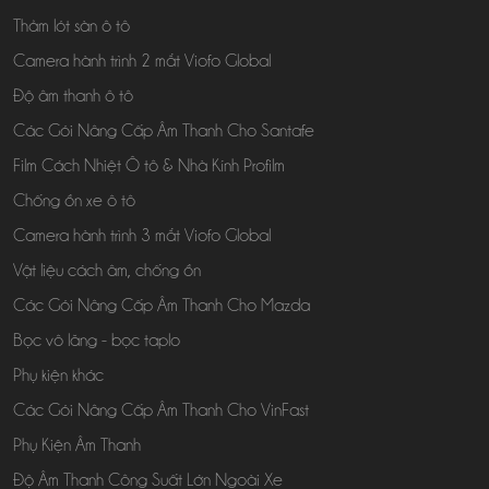
Thảm lót sàn ô tô
Camera hành trình 2 mắt Viofo Global
Độ âm thanh ô tô
Các Gói Nâng Cấp Âm Thanh Cho Santafe
Film Cách Nhiệt Ô tô & Nhà Kính Profilm
Chống ồn xe ô tô
Camera hành trình 3 mắt Viofo Global
Vật liệu cách âm, chống ồn
Các Gói Nâng Cấp Âm Thanh Cho Mazda
Bọc vô lăng - bọc taplo
Phụ kiện khác
Các Gói Nâng Cấp Âm Thanh Cho VinFast
Phụ Kiện Âm Thanh
Độ Âm Thanh Công Suất Lớn Ngoài Xe