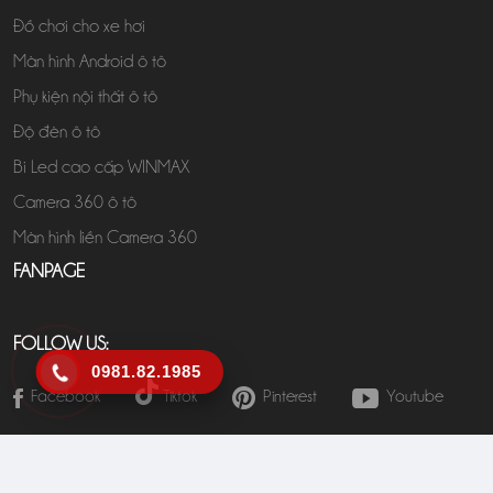
Đồ chơi cho xe hơi
Màn hình Android ô tô
Phụ kiện nội thất ô tô
Độ đèn ô tô
Bi Led cao cấp WINMAX
Camera 360 ô tô
Màn hình liền Camera 360
FANPAGE
FOLLOW US:
0981.82.1985
Facebook
Tiktok
Pinterest
Youtube