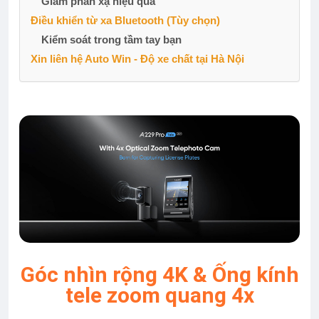
Giảm phản xạ hiệu quả
Điều khiển từ xa Bluetooth (Tùy chọn)
Kiểm soát trong tầm tay bạn
Xin liên hệ Auto Win - Độ xe chất tại Hà Nội
Góc nhìn rộng 4K & Ống kính
tele zoom quang 4x