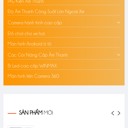
Phụ Kiện Âm Thanh
Độ Âm Thanh Công Suất Lớn Ngoài Xe
Camera hành trình cao cấp
Đồ chơi cho xe hơi
Màn hình Android ô tô
Các Gói Nâng Cấp Âm Thanh
Bi Led cao cấp WINMAX
Màn hình liền Camera 360
SẢN PHẨM
MỚI