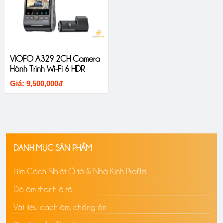
VIOFO A329 2CH Camera
Hành Trình Wi-Fi 6 HDR
Giá: 9,500,000đ
DANH MỤC SẢN PHẨM
Film Cách Nhiệt Ô tô & Nhà Kính Profilm
Độ âm thanh ô tô
Vật liệu cách âm, chống ồn