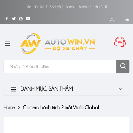
46 Liền kề 1, KĐT Đại Thanh - Thanh Trì - Hà Nội
DANH MỤC SẢN PHẨM
Home
Camera hành trình 2 mắt Viofo Global