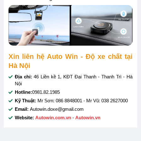
Xin liên hệ Auto Win - Độ xe chất tại
Hà Nội
Địa chỉ:
46 Liền kề 1, KĐT Đại Thanh - Thanh Trì - Hà
Nội
Hotline:
0981.82.1985
Kỹ Thuật:
Mr Sơn: 086 8848001 - Mr Vũ: 038 2627000
Email:
Autowin.doxe@gmail.com
Website:
Autowin.com.vn
-
Autowin.vn