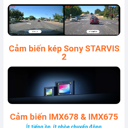
Cảm biến kép Sony STARVIS
2
Cảm biến IMX678 & IMX675
Ít tiếng ồn, ít nhòe chuyển động