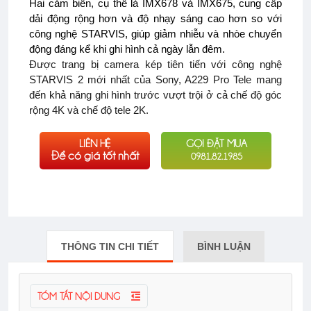
Hai cảm biến, cụ thể là IMX678 và IMX675, cung cấp
dải động rộng hơn và độ nhạy sáng cao hơn so với
công nghệ STARVIS, giúp giảm nhiễu và nhòe chuyển
động đáng kể khi ghi hình cả ngày lẫn đêm.
Được trang bị camera kép tiên tiến với công nghệ
STARVIS 2 mới nhất của Sony, A229 Pro Tele mang
đến khả năng ghi hình trước vượt trội ở cả chế độ góc
rộng 4K và chế độ tele 2K.
LIÊN HỆ
GỌI ĐẶT MUA
Để có giá tốt nhất
0981.82.1985
THÔNG TIN CHI TIẾT
BÌNH LUẬN
TÓM TẮT NỘI DUNG