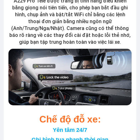
A229 Pro Tele được trang bị tính năng điều khiển
bằng giọng nói tiên tiến, cho phép bạn bắt đầu ghi
hình, chụp ảnh và bật/tắt WiFi chỉ bằng các lệnh
thoại đơn giản bằng nhiều ngôn ngữ
(Anh/Trung/Nga/Nhật). Camera cũng có thể thông
báo rõ ràng về các thay đổi cài đặt hoặc lỗi thẻ nhớ,
giúp bạn tập trung hoàn toàn vào việc lái xe.
Chế độ đỗ xe:
Yên tâm 24/7
Ghi hình tua nhanh thời gian