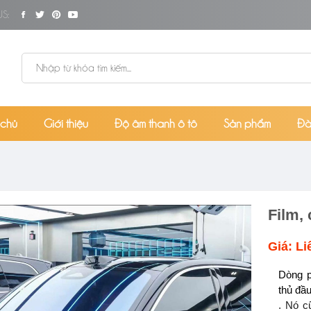
S:
 chủ
Giới thiệu
Độ âm thanh ô tô
Sản phẩm
Đà
Film, 
Giá: Li
Dòng p
thủ đầu
. Nó c