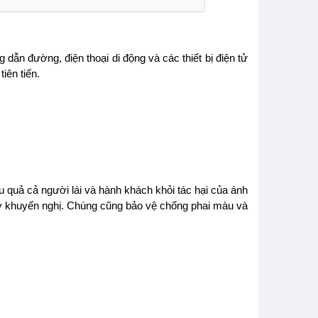
Camera hành trình 3
CHỐNG ỒN CAO
dẫn đường, điện thoại di động và các thiết bị điện tử
mắt VIOFO A329S
CẤP X-SHIELD
iên tiến.
3CH
SINFONI ITALY
Giá: 12,500,000đ
Giá: 10,500,000đ
Camera hành trình
CHỐNG ỒN CAO
VIOFO A229 Ultra
CẤP RAD DIAMOND
3CH
SINFONI ITALY
Giá: 9,750,000đ
Giá: 7,500,000đ
 quả cả người lái và hành khách khỏi tác hại của ánh
Cam Hành Trình
BỘ SẢN PHẨM 4
ỳ khuyến nghị. Chúng cũng bảo vệ chống phai màu và
VIOFO A229 Ultra-
CỬA|TESLA MODEL
W 3CH
Y
Giá: 9,500,000đ
Giá: Liên hệ