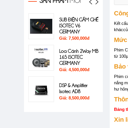
SẢN PHẨM
MỚI
Côn
 trình
SUB ĐIỆN GẦM GHẾ
Cấu h
Kết cấu
ng xe
ISOTEC V6
01 ch
kháccủa
9S 2CH
GERMANY
Santa
,000đ
Giá: 7,500,000đ
Giá: 
Mức 
Phim Cl
Loa Cánh 2Way MB
Cấu h
 trình
từ 100µ
165 ISOTEC
02 ch
9S 3CH
GERMANY
Santa
Bảo 
,000đ
Giá: 4,500,000đ
Giá: 
Phim cử
nắng mặ
 trình
DSP & Amplifier
hư hỏng
9 PRO
Isotec AD8
00đ
Giá: 8,500,000đ
Thôn
Bảng t
Xin 