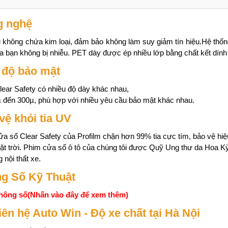
g nghệ
ình âm thanh
Film cách nhiệt
 không chứa kim loại, đảm bảo không làm suy giảm tín hiệu.Hệ thống 
o Huyndai
Profilm rEVOlutionary
 bạn không bị nhiễu. PET dày được ép nhiều lớp bằng chất kết dính t
fe
Giá: Liên hệ
55,175,000đ
độ bảo mật
ear Safety có nhiều độ dày khác nhau,
ình âm thanh
Film, cách nhiệt
 đến 300µ, phù hợp với nhiều yêu cầu bảo mật khác nhau.
o Huyndai
Profilm Clear
fe
vệ khỏi tia UV
Giá: Liên hệ
62,150,000đ
a sổ Clear Safety của Profilm chặn hơn 99% tia cực tím, bảo vệ hiệu
t trời. Phim cửa sổ ô tô của chúng tôi được Quỹ Ung thư da Hoa K
Film cách nhiệt gốm
 nội thất xe.
nano LUX Profilm
Giá: Liên hệ
g Số Kỹ Thuật
hông số(Nhấn vào đây để xem thêm)
liên hệ Auto Win - Độ xe chất tại Hà Nội