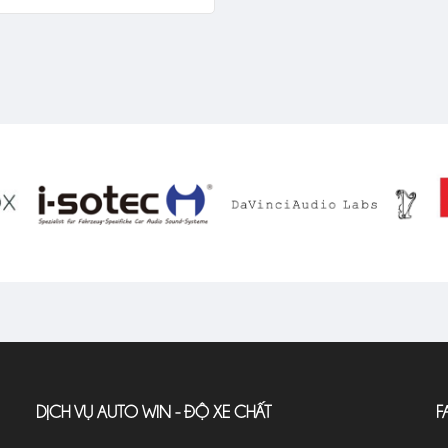
DỊCH VỤ AUTO WIN - ĐỘ XE CHẤT
F