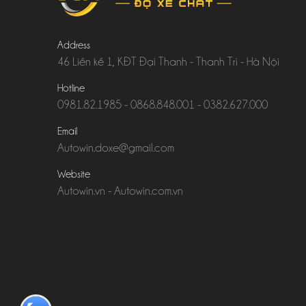
Address
46 Liền kề 1, KĐT Đại Thanh - Thanh Trì - Hà Nội
Hotline
0981.82.1985
-
0868.848.001
-
0382.627.000
Email
Autowin.doxe@gmail.com
Website
Autowin.vn
-
Autowin.com.vn