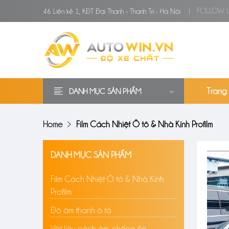
FOLLOW U
46 Liền kề 1, KĐT Đại Thanh - Thanh Trì - Hà Nội
Trang
DANH MỤC SẢN PHẨM
Home
Film Cách Nhiệt Ô tô & Nhà Kính Profilm
DANH MỤC SẢN PHẨM
Film Cách Nhiệt Ô tô & Nhà Kính
Profilm
Độ âm thanh ô tô
Vật liệu cách âm, chống ồn