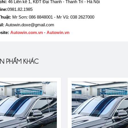
chỉ:
46 Liền kề 1, KĐT Đại Thanh - Thanh Trì - Hà Nội
ine:
0981.82.1985
Thuật:
Mr Sơn: 086 8848001 - Mr Vũ: 038 2627000
il:
Autowin.doxe@gmail.com
site:
Autowin.com.vn
-
Autowin.vn
N PHẨM KHÁC