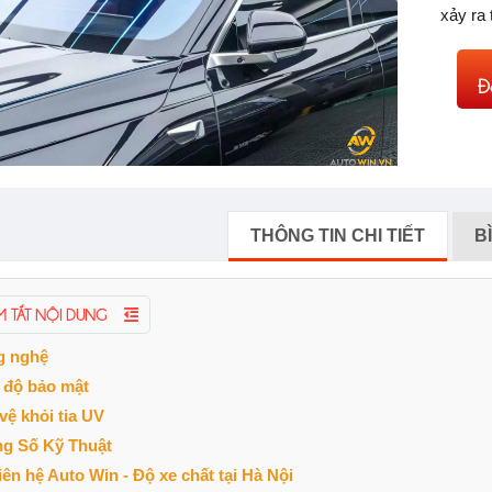
xảy ra 
Đ
THÔNG TIN CHI TIẾT
B
M TẮT NỘI DUNG
g nghệ
độ bảo mật
vệ khỏi tia UV
g Số Kỹ Thuật
liên hệ Auto Win - Độ xe chất tại Hà Nội