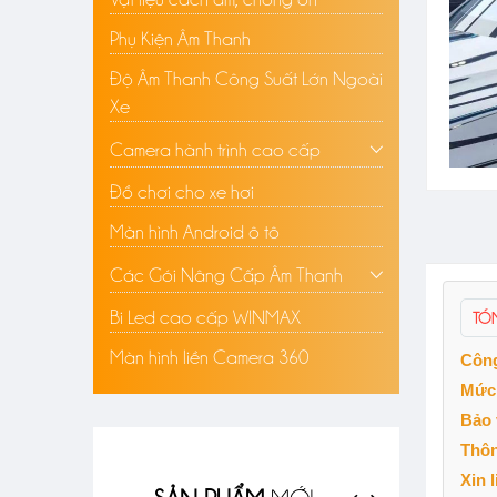
Phụ Kiện Âm Thanh
Độ Âm Thanh Công Suất Lớn Ngoài
Xe
Camera hành trình cao cấp
Đồ chơi cho xe hơi
Màn hình Android ô tô
Các Gói Nâng Cấp Âm Thanh
Bi Led cao cấp WINMAX
TÓ
Màn hình liền Camera 360
Côn
Mức 
Bảo 
Thôn
Xin 