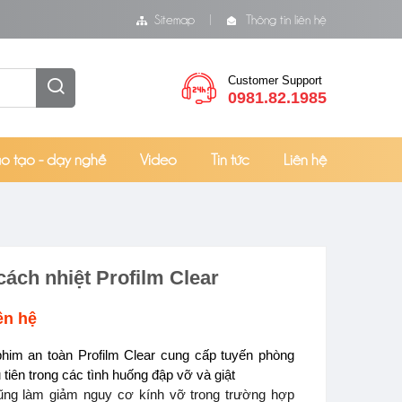
Sitemap
Thông tin liên hệ
Customer Support
0981.82.1985
o tạo - dạy nghề
Video
Tin tức
Liên hệ
cách nhiệt Profilm Clear
ên hệ
him an toàn Profilm Clear cung cấp tuyến phòng
 tiên trong các tình huống đập vỡ và giật
ũng làm giảm nguy cơ kính vỡ trong trường hợp