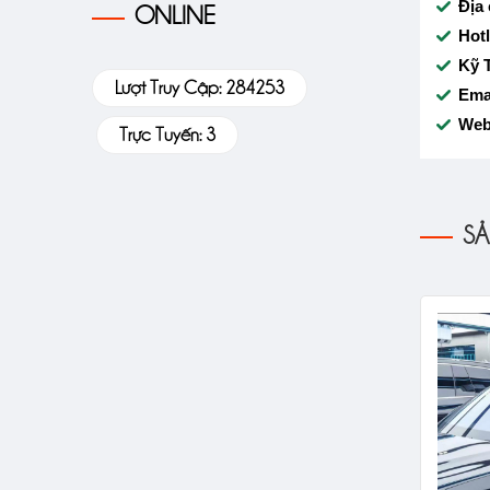
Địa 
ONLINE
Hotl
Kỹ 
Lượt Truy Cập: 284253
Ema
Web
Trực Tuyến: 3
SẢ