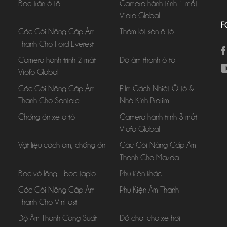
Bọc trần ô tô
Camera hành trình 1 mắt
Viofo Global
F
Các Gói Nâng Cấp Âm
Thảm lót sàn ô tô
Thanh Cho Ford Everest
Camera hành trình 2 mắt
Độ âm thanh ô tô
Viofo Global
Các Gói Nâng Cấp Âm
Film Cách Nhiệt Ô tô &
Thanh Cho Santafe
Nhà Kính Profilm
Chống ồn xe ô tô
Camera hành trình 3 mắt
Viofo Global
Vật liệu cách âm, chống ồn
Các Gói Nâng Cấp Âm
Thanh Cho Mazda
Bọc vô lăng - bọc taplo
Phụ kiện khác
Các Gói Nâng Cấp Âm
Phụ Kiện Âm Thanh
Thanh Cho VinFast
Độ Âm Thanh Công Suất
Đồ chơi cho xe hơi