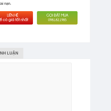
tai nạn.
LIÊN HỆ
GỌI ĐẶT MUA
ể có giá tốt nhất
0981.82.1985
ÌNH LUẬN