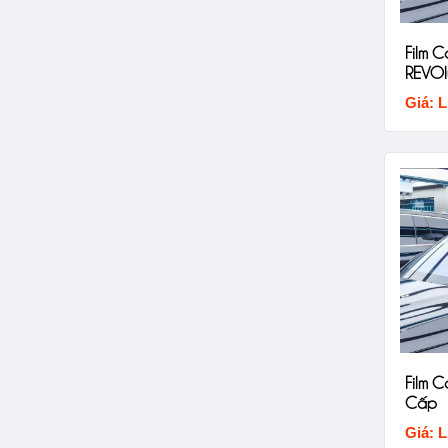
Film C
REVOl
Giá: L
Film C
Cấp
Giá: L